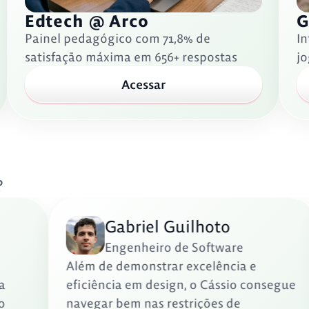
Edtech @ Arco
G
Painel pedagógico com 71,8% de
I
satisfação máxima em 656+ respostas
j
Acessar
?
Gabriel Guilhoto
Engenheiro de Software
Além de demonstrar excelência e
z uma
eficiência em design, o Cássio conseg
nar o
navegar bem nas restrições de