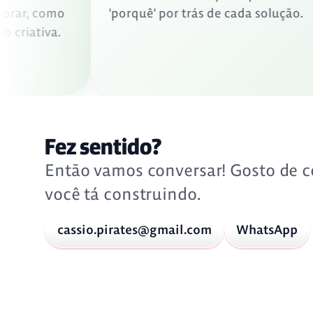
melhorar, como
'porquê' por trás de cada soluçã
muito criativa.
Fez sentido?
Então vamos conversar! Gosto de c
você tá construindo.
cassio.pirates@gmail.com
WhatsApp